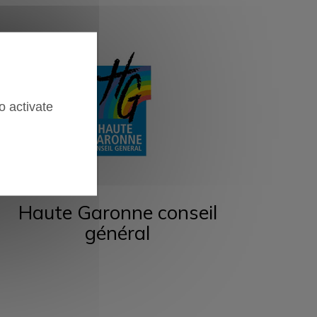
o activate
Haute Garonne conseil
général