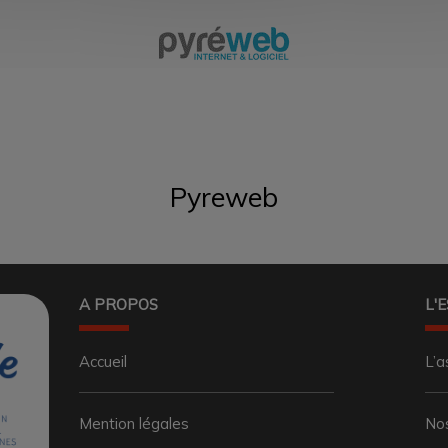
Pyreweb
A PROPOS
L'
Accueil
L’a
Mention légales
No