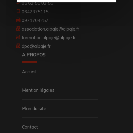
05 62 51 02 55
0642375115
0971704257
association.alpaje@alpaje.fr
formation.alpaje@alpaje.fr
dpo@alpaje.fr
A PROPOS
Accueil
Mention légales
Plan du site
Contact