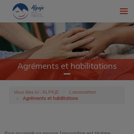
Ouvri
le
men
L’ASSOCIATION
NOS MISSIONS
RELATIONS AVEC L’EXTÉRIEUR
Agréments et habilitations
NOUS TROUVER
CONTACT
Vous êtes ici :
ALPAJE
L’association
Agréments et habilitations
Pour accomplir sa mission, l’association est titulaire :