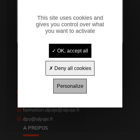
This site uses cookies and
gives you control over what
you want to activate
OK, accept all
19 rue du Pic du Midi
65000
Tarbes
Deny all cookies
05 62 51 02 55
0642375115
Personalize
0971704257
association.alpaje@alpaje.fr
formation.alpaje@alpaje.fr
dpo@alpaje.fr
A PROPOS